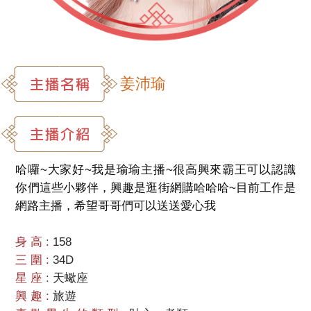
姜沛瑜
哈囉~大家好~我是瑜瑜主播~很高興來霸王可以認識
你們這些小夥伴，興趣是逛街網購哈哈哈~目前工作是
網路主播，希望哥哥們可以送送愛心我
身高:
158
三圍:
34D
星座:
天蠍座
興趣:
旅遊